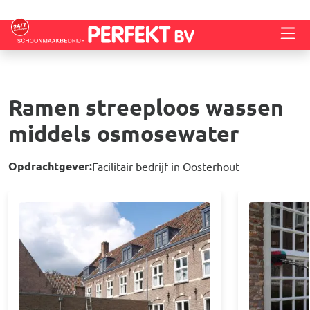
Overslaan en naar de inhoud gaan
Ramen streeploos wassen
middels osmosewater
Opdrachtgever:
Facilitair bedrijf in Oosterhout
Afbeelding
Afbeelding