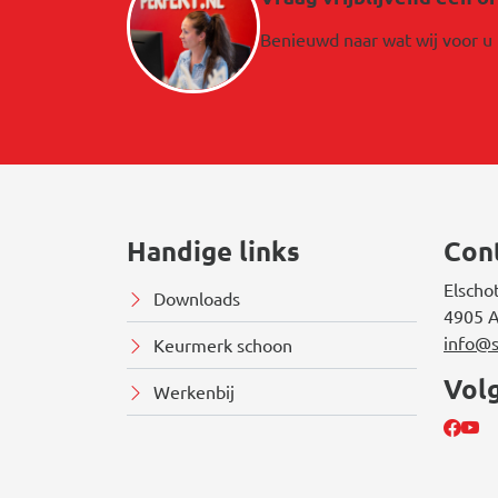
Benieuwd naar wat wij voor 
Handige links
Con
Elscho
Downloads
4905 A
info@s
Keurmerk schoon
Vol
Werkenbij