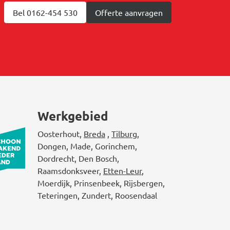
Bel 0162-454 530
Offerte aanvragen
Werkgebied
Oosterhout,
Breda
,
Tilburg
,
Dongen, Made, Gorinchem,
Dordrecht, Den Bosch,
Raamsdonksveer,
Etten-Leur
,
Moerdijk, Prinsenbeek, Rijsbergen,
Teteringen, Zundert, Roosendaal