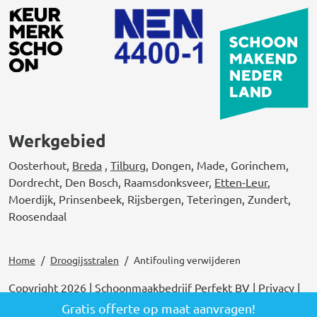
Werkgebied
Oosterhout,
Breda
,
Tilburg
, Dongen, Made, Gorinchem,
Dordrecht, Den Bosch, Raamsdonksveer,
Etten-Leur
,
Moerdijk, Prinsenbeek, Rijsbergen, Teteringen, Zundert,
Roosendaal
Home
Droogijsstralen
Antifouling verwijderen
Copyright 2026 | Schoonmaakbedrijf Perfekt BV |
Privacy
|
Algemene voorwaarden
Gratis offerte op maat aanvragen!