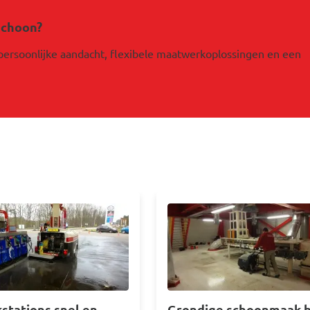
schoon?
 persoonlijke aandacht, flexibele maatwerkoplossingen en een
elding
Afbeelding
stations snel en
Grondige schoonmaak b