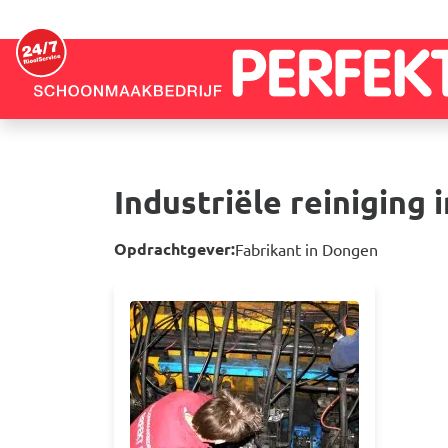
Overslaan en naar de inhoud gaan
Industriële reiniging
Opdrachtgever:
Fabrikant in Dongen
Afbeelding