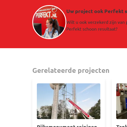
Afbeelding
Uw project ook Perfekt 
Wilt u ook verzekerd zijn van
Perfekt schoon resultaat?
Gerelateerde projecten
Afbeelding
Afbe
Rijksmonument reinigen
Tank