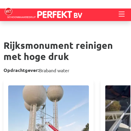
Overslaan en naar de inhoud gaan
Rijksmonument reinigen
met hoge druk
Opdrachtgever:
Braband water
Afbeelding
Afbeelding